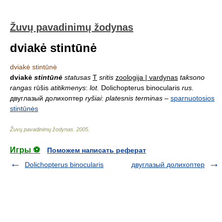
Žuvų pavadinimų žodynas
dviakė stintūnė
dviakė stintūnė
dviakė
stintūnė
statusas
T
sritis
zoologija | vardynas
taksono
rangas
rūšis
atitikmenys
:
lot.
Dolichopterus binocularis
rus.
двуглазый долихоптер
ryšiai
:
platesnis terminas
–
sparnuotosios
stintūnės
Žuvų pavadinimų žodynas
.
2005
.
Игры ⚽
Поможем написать реферат
Dolichopterus binocularis
двуглазый долихоптер