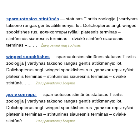
sparnuotosios stintūnės
— statusas T sritis zoologija | vardynas
taksono rangas gentis atitikmenys: lot. Dolichopterus angl. winged
spookfishes rus. долихоптеры ryšiai: platesnis terminas –
stintūninės siauresnis terminas – dviakė stintūnė siauresnis
terminas –… …
Žuvų pavadinimų žodynas
winged spookfishes
— sparnuotosios stintūnės statusas T sritis
zoologija | vardynas taksono rangas gentis atitikmenys: lot.
Dolichopterus angl. winged spookfishes rus. долихоптеры ryšiai:
platesnis terminas – stintūninės siauresnis terminas – dviakė
stintūnė… …
Žuvų pavadinimų žodynas
долихоптеры
— sparnuotosios stintūnės statusas T sritis
zoologija | vardynas taksono rangas gentis atitikmenys: lot.
Dolichopterus angl. winged spookfishes rus. долихоптеры ryšiai:
platesnis terminas – stintūninės siauresnis terminas – dviakė
stintūnė… …
Žuvų pavadinimų žodynas