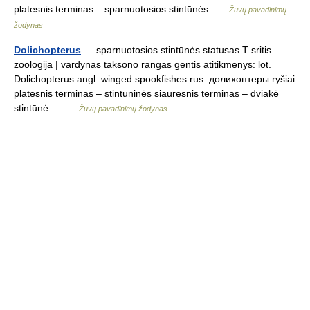
platesnis terminas – sparnuotosios stintūnės …
Žuvų pavadinimų
žodynas
Dolichopterus
— sparnuotosios stintūnės statusas T sritis
zoologija | vardynas taksono rangas gentis atitikmenys: lot.
Dolichopterus angl. winged spookfishes rus. долихоптеры ryšiai:
platesnis terminas – stintūninės siauresnis terminas – dviakė
stintūnė… …
Žuvų pavadinimų žodynas