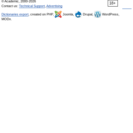
© Academic, 2000-2026
18+
Contact us:
Technical Support
,
Advertising
Dictionaries export
, created on PHP,
Joomla,
Drupal,
WordPress,
MODx.