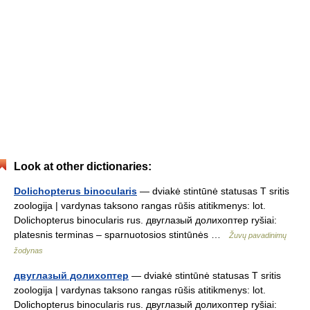
Look at other dictionaries:
Dolichopterus binocularis
— dviakė stintūnė statusas T sritis
zoologija | vardynas taksono rangas rūšis atitikmenys: lot.
Dolichopterus binocularis rus. двуглазый долихоптер ryšiai:
platesnis terminas – sparnuotosios stintūnės …
Žuvų pavadinimų
žodynas
двуглазый долихоптер
— dviakė stintūnė statusas T sritis
zoologija | vardynas taksono rangas rūšis atitikmenys: lot.
Dolichopterus binocularis rus. двуглазый долихоптер ryšiai: