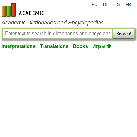
RU
DE
ES
FR
en-academic.com
Academic Dictionaries and Encyclopedias
Search!
Interpretations
Translations
Books
Игры ⚽